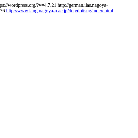
tps://wordpress.org/?v=4.7.21
http://german.ilas.nagoya-
=36
http://www.lang.nagoya-u.ac.jp/dep/doitsug/index.html