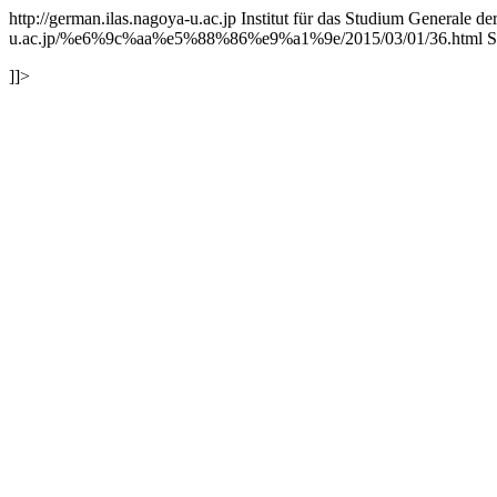
http://german.ilas.nagoya-u.ac.jp
Institut für das Studium Generale de
u.ac.jp/%e6%9c%aa%e5%88%86%e9%a1%9e/2015/03/01/36.html
S
]]>