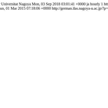
r Universitat Nagoya
Mon, 03 Sep 2018 03:01:41 +0000
ja
hourly
1
ht
un, 01 Mar 2015 07:18:06 +0000
http://german.ilas.nagoya-u.ac.jp/?p